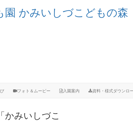
も園
かみいしづこどもの森
び
フォト＆ムービー
入園案内
資料・様式ダウンロ
「かみいしづこ